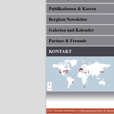
Publikationen & Karten
Bergbau Newsletter
Galerien und Kalender
Partner & Freunde
KONTAKT
© Dr. Thomas Krassmann |
Haftungsausschluss & Impre