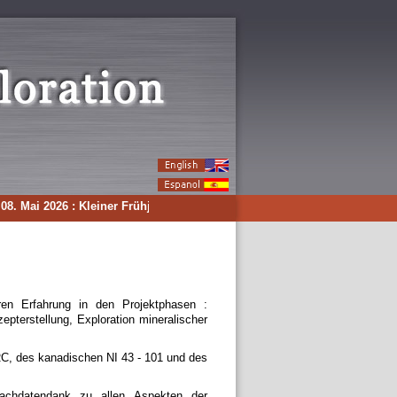
8. Mai 2026 : Kleiner Frühjahrsputz auf der Webseite...Weiteres unter Neu
hren Erfahrung in den Projektphasen :
epterstellung, Exploration mineralischer
RC, des kanadischen NI 43 - 101 und des
Fachdatendank zu allen Aspekten der