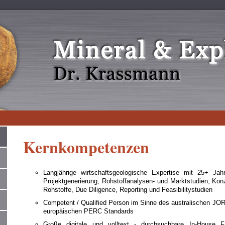
0
Kernkompetenzen
Langjährige wirtschaftsgeologische Expertise mit 25+ Ja
Projektgenerierung, Rohstoffanalysen- und Marktstudien, Konz
Rohstoffe, Due Diligence, Reporting und Feasibilitystudien
Competent / Qualified Person im Sinne des australischen JO
europäischen PERC Standards
Große digitale und volltext - durchsuchbare In-House 