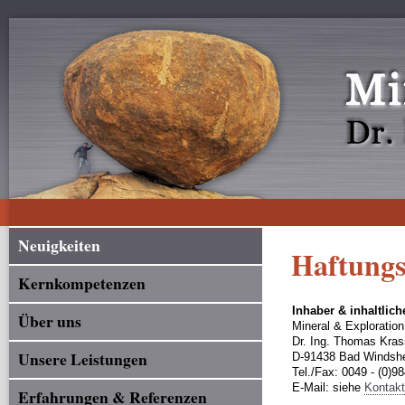
Neuigkeiten
Haftungs
Kernkompetenzen
Inhaber & inhaltlic
Über uns
Mineral & Exploratio
Dr. Ing. Thomas Kra
Unsere Leistungen
D-91438 Bad Windsh
Tel./Fax: 0049 - (0)9
E-Mail: siehe
Kontak
Erfahrungen & Referenzen