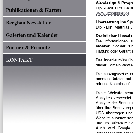
Webdesign & Progr
Publikationen & Karten
Dipl.-Geol. Lutz Geißl
www.lutzgeissler.de
Bergbau Newsletter
Übersetzung ins Sp
Dipl.- Min. Matthias 
Galerien und Kalender
Rechtlicher Hinweis
Die Informationen a
Partner & Freunde
erweitert. Vor der Pu
Haftung oder Garantie 
KONTAKT
Das Ingenieurbüro üb
dieser Domain verwie
Die auszugsweise od
anderen Dateien auf
mit uns
Kontakt
auf
Diese Website benut
Analytics verwendet 
Analyse der Benutzu
über Ihre Benutzung d
USA übertragen und 
Website auszuwerten,
und um weitere mit d
Auch wird Google d